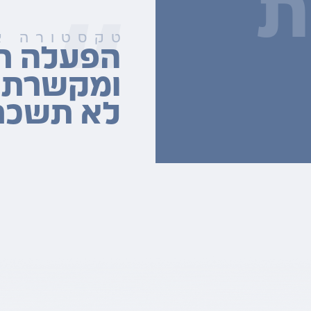
ת
טקסטורה א
הפעלה חו
ומקשרת 
לא תשכחנ